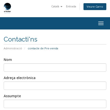
Català
Entrada
Veure Carro
Togg
navig
Contacti'ns
Administració
contacte de Pre-venda
Nom
Adreça electrònica
Assumpte