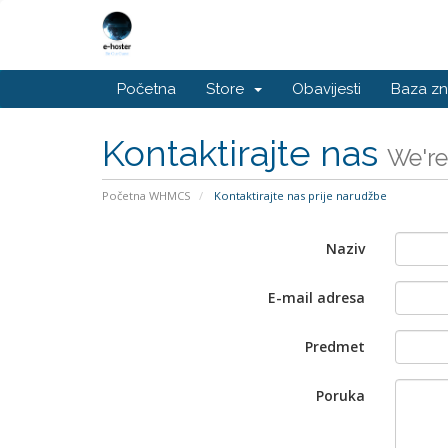
Početna
Store
Obavijesti
Baza zn
Kontaktirajte nas
We're
Početna WHMCS
Kontaktirajte nas prije narudžbe
Naziv
E-mail adresa
Predmet
Poruka