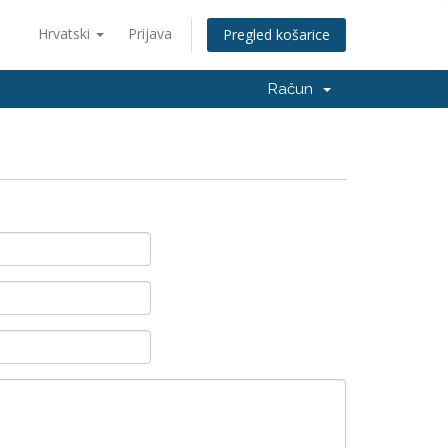
Hrvatski
Prijava
Pregled košarice
Račun