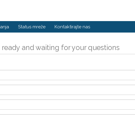
anja
Status mreže
Kontaktirajte nas
 ready and waiting for your questions