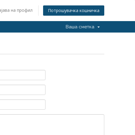
ајава на профил
Потрошувачка кошничка
Ваша сметка