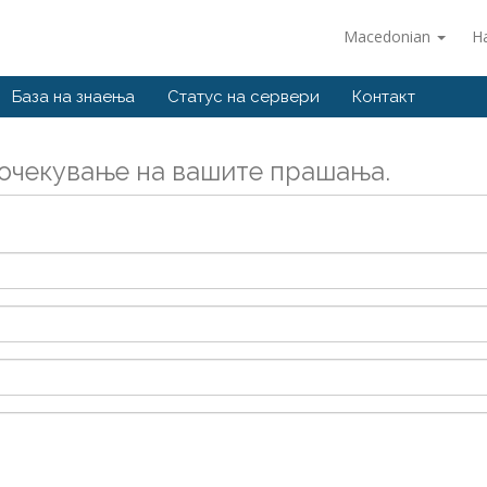
Macedonian
Н
База на знаења
Статус на сервери
Контакт
 очекување на вашите прашања.