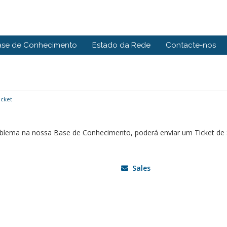
ase de Conhecimento
Estado da Rede
Contacte-nos
icket
roblema na nossa Base de Conhecimento, poderá enviar um Ticket d
Sales