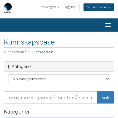
Norwegian
Logg inn
Se handlevogn »
Bytt
navig
Kunnskapsbase
Kundeområdet
Kunnskapsbase
Kategorier
Kategorier