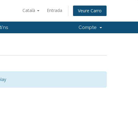
Català
Entrada
Veure Carro
i'ns
Compte
lay