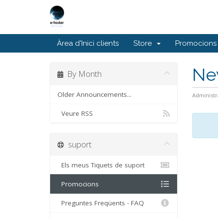
Àrea d'Inici clients
Store
Promocions
Ne
By Month
Older Announcements...
Administr
Veure RSS
suport
Els meus Tiquets de suport
Promocions
Preguntes Freqüents - FAQ