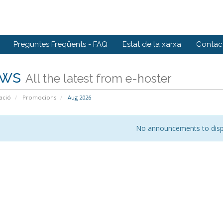
Preguntes Freqüents - FAQ
Estat de la xarxa
Contact
ws
All the latest from e-hoster
ació
Promocions
Aug 2026
No announcements to disp