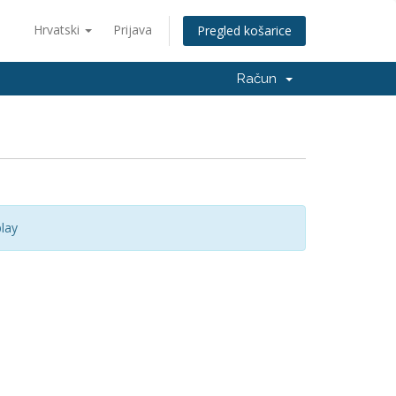
Hrvatski
Prijava
Pregled košarice
Račun
lay