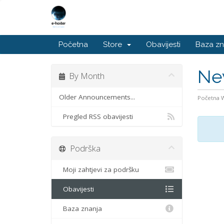
Početna
Store
Obavijesti
Baza zn
Ne
By Month
Older Announcements...
Početna
Pregled RSS obavijesti
Podrška
Moji zahtjevi za podršku
Obavijesti
Baza znanja