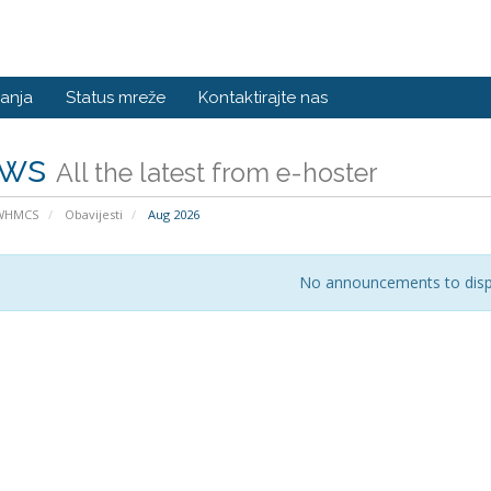
anja
Status mreže
Kontaktirajte nas
ws
All the latest from e-hoster
 WHMCS
Obavijesti
Aug 2026
No announcements to disp