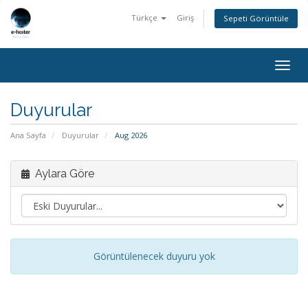
Türkçe
Giriş
Sepeti Görüntüle
Togg
navig
Duyurular
Ana Sayfa
Duyurular
Aug 2026
Aylara Göre
Görüntülenecek duyuru yok