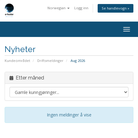
Norwegian
Logg inn
Se handlevogn »
Bytt
navig
Nyheter
Kundeområdet
Driftsmeldinger
Aug 2026
Etter måned
Ingen meldinger å vise